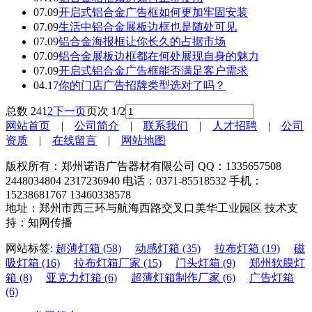
07.09
开启式铝合金广告框如何更加牢固安装
07.09
生活中铝合金展板边框也是随处可见
07.09
铝合金海报框让你长久的占据市场
07.09
铝合金展板边框都在何处展现自身的魅力
07.09
开启式铝合金广告框能否满足客户需求
04.17
你的门店广告招牌类型选对了吗？
总数 24
1
2
下一页
页次 1/2
网站首页
|
公司简介
|
联系我们
|
人才招聘
|
公司
资质
|
在线留言
|
网站地图
版权所有：郑州诺语广告器材有限公司 QQ：1335657508
2448034804 2317236940 电话：0371-85518532 手机：
15238681767 13460338578
地址：郑州市西三环与航海西路交叉口美华工业园区 技术支
持：知网传播
网站标签:
超薄灯箱 (58)
动感灯箱 (35)
拉布灯箱 (19)
磁
吸灯箱 (16)
拉布灯箱厂家 (15)
门头灯箱 (9)
郑州软膜灯
箱 (8)
亚克力灯箱 (6)
超薄灯箱制作厂家 (6)
广告灯箱
(6)