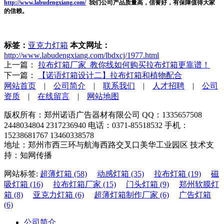
http://www.labudengxiang.com/
我们公司产品质量高，信誉好，有保障值得大家
的信赖。
标签：
亚克力灯箱
本文网址：
http://www.labudengxiang.com/lbdxcj/1977.html
上一篇：
拉布灯箱厂家_教你线如何购买拉布灯箱更靠谱！
下一篇：
【诺语灯箱设计二】拉布灯箱和植物配合
网站首页
|
公司简介
|
联系我们
|
人才招聘
|
公司
资质
|
在线留言
|
网站地图
版权所有：郑州诺语广告器材有限公司 QQ：1335657508
2448034804 2317236940 电话：0371-85518532 手机：
15238681767 13460338578
地址：郑州市西三环与航海西路交叉口美华工业园区 技术支
持：知网传播
网站标签:
超薄灯箱 (58)
动感灯箱 (35)
拉布灯箱 (19)
磁
吸灯箱 (16)
拉布灯箱厂家 (15)
门头灯箱 (9)
郑州软膜灯
箱 (8)
亚克力灯箱 (6)
超薄灯箱制作厂家 (6)
广告灯箱
(6)
公司简介