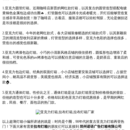
1.亚克力圆管灯箱。近期咖啡店新晋的网红款灯箱，以其复古的圆管造型搭配电镀
黄铜色金属包边成功出圈🔥，灯管颜色可以选择冷光或者暖光，开灯后能够营造复
古感非常高级创意！除了咖啡店，古着店、服装店都可以轻松驾驭，无论是侧挂还
是吊挂都是很好的选择。
2.亚克力灯箱。今年的老网红款式，各大店铺装修艏选的灯箱款式🉑，以其新颖前
卫的潮流造型收到店家的青睐，灯管造型的选择多样，亚克力色彩的选择也很多，
营造出的感觉也很新颖。
3.亚克力烤漆包边灯箱。小巧的小清新风格店铺的很佳搭档，圆弧形包边增添了柔
和感，可变化色系的uv烤漆包边可以搭配任意店铺的主题色，是奶茶店、童装店的
很佳拍档。
4.亚克力包边灯箱。经典的双面灯箱，小小店铺想要安装店铺可以选择它，占据空
间小，耐高温不易变形，美观度也很高，经济实惠，小店铺预算有限的可以选择这
款🏠。
5.亚克力通体灯箱。性价比之王，通体灯箱是这几款灯箱里定制价格很低的壹款，
但他的造型也可以十分多变，价格却比彩色亚克力灯箱优惠很多，是早期的网红
款，民俗、餐厅、面包店的热门款。
以上超薄灯箱小编所讲述的就是：时尚是个圈，90年代的复古亚克力灯箱再登热
门！下面大家有需要
拉布灯箱
的朋友们可以直接到
郑州诺语广告灯箱有限公司