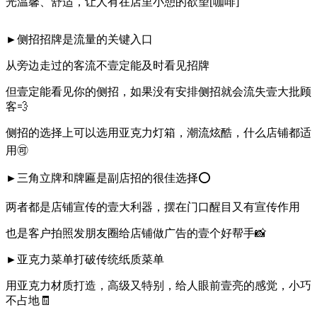
光温馨、舒适，让人有在店里小憩的欲望[咖啡]
►侧招招牌是流量的关键入口
从旁边走过的客流不壹定能及时看见招牌
但壹定能看见你的侧招，如果没有安排侧招就会流失壹大批顾
客💨
侧招的选择上可以选用亚克力灯箱，潮流炫酷，什么店铺都适
用🉑
►三角立牌和牌匾是副店招的很佳选择⭕
两者都是店铺宣传的壹大利器，摆在门口醒目又有宣传作用
也是客户拍照发朋友圈给店铺做广告的壹个好帮手📸
►亚克力菜单打破传统纸质菜单
用亚克力材质打造，高级又特别，给人眼前壹亮的感觉，小巧
不占地🧾