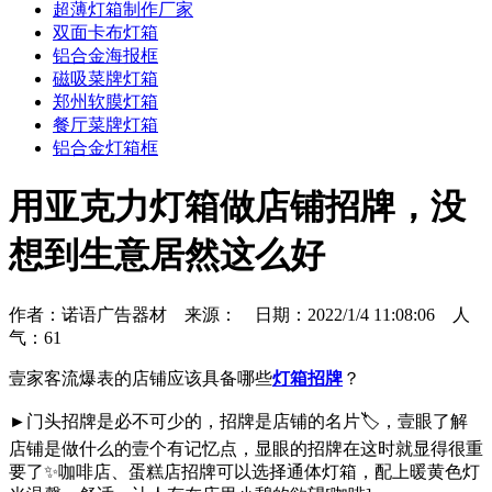
超薄灯箱制作厂家
双面卡布灯箱
铝合金海报框
磁吸菜牌灯箱
郑州软膜灯箱
餐厅菜牌灯箱
铝合金灯箱框
用亚克力灯箱做店铺招牌，没
想到生意居然这么好
作者：诺语广告器材 来源： 日期：2022/1/4 11:08:06 人
气：
61
壹家客流爆表的店铺应该具备哪些
灯箱招牌
？
►门头招牌是必不可少的，招牌是店铺的名片🏷️，壹眼了解
店铺是做什么的壹个有记忆点，显眼的招牌在这时就显得很重
要了✨咖啡店、蛋糕店招牌可以选择通体灯箱，配上暖黄色灯