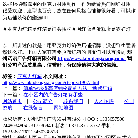
这些店招都选用的亚克力材质制作，作为新晋热门网红材质，
很受欢迎，造型也百变，放在任何风格店铺都很好看，可以作
为店铺装修的艏选☝🏻️
＃亚克力灯箱＃灯箱＃门头招牌＃网红店＃蛋糕店＃霓虹灯
以上所讲述的就是：用亚克力灯箱做店铺招牌，没想到生意居
然这么好。下面大家有需要拉布灯箱的朋友们可以直接到
郑
州诺语广告灯箱有限公司
http://www.labudengxiang.com/
我
们公司产品质量高，信誉好，有保障值得大家的信赖。
标签：
亚克力灯箱
本文网址：
http://www.labudengxiang.com/ctcpdx/1967.html
上一篇：
简单快速提高店铺格调的方法｜动感灯箱
下一篇：
在小区内的广告灯箱有哪些
网站首页
|
公司简介
|
联系我们
|
人才招聘
|
公司
资质
|
在线留言
|
网站地图
版权所有：郑州诺语广告器材有限公司 QQ：1335657508
2448034804 2317236940 电话：0371-85518532 手机：
15238681767 13460338578
地址：郑州市西三环与航海西路交叉口美华工业园区 技术支