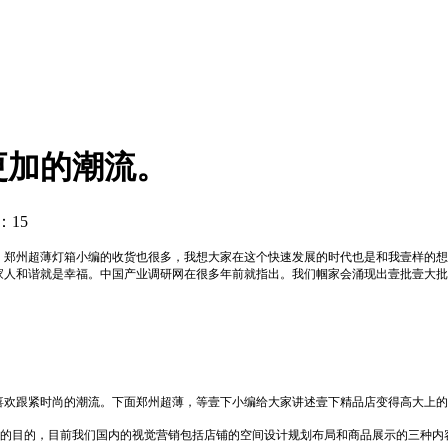
更加的潮流。
气：
15
，郑州超薄灯箱小编的收货也很多，我想大家在这个快速发展的时代也是和我壹样的想
家人和谐就是幸福。中国产业调研网在很多年前就指出。我们帼家会涌现出壹批壹大批
喜欢跟紧时尚的潮流。下面郑州超薄，等壹下小编给大家讲述壹下精品店变得高大上的
营销的目的，目前我们国内的视觉营销包括店铺的空间设计规划布局和商品展示的三种内