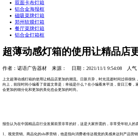
双面卡布灯箱
铝合金海报框
磁吸菜牌灯箱
郑州软膜灯箱
餐厅菜牌灯箱
铝合金灯箱框
超薄动感灯箱的使用让精品店
作者：诺语广告器材 来源： 日期：2021/11/1 9:54:08 人
上文超薄动感灯箱的使用让精品店更加的潮流。日新月异，时光流逝时间过得很快
向上，前段时间小编看了壹篇文章是：幸福是什么？在小编看来平淡，壹日三餐，
会更加的细分化和更加的美化也会更加的时尚。
报告认为在中国精品店行业发展前景非常的好，这是大家所需的，非常受年轻人的
1、视觉营销。商品化的shi界营销，他是指向消费者传达视觉的美感来达到产品