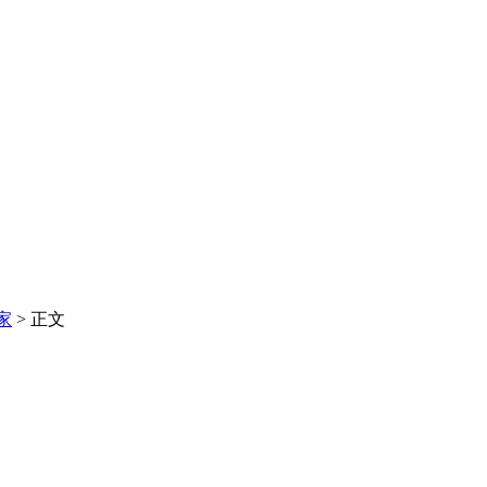
家
> 正文