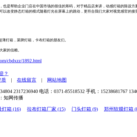
量，也是帮助企业门店在中国市场的很佳的筹码，对于精品店来讲，动感灯箱的陈设方
箱可以改变静态灯箱的模式随着灯光在屏幕上的跳动，更符合我们大家对视觉感官的接
超薄灯箱，菜牌灯箱，卡布灯箱的朋友们。
大家的信赖。
com/cbdxzz/1892.html
迎？
资质
|
在线留言
|
网站地图
317236940 电话：0371-85518532 手机：15238681767 1346
：知网传播
灯箱 (16)
拉布灯箱厂家 (15)
门头灯箱 (9)
郑州软膜灯箱 (8