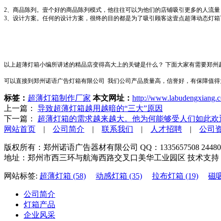
2、商品陈列。壹个好的商品陈列模式，他往往可以为他们的店铺吸引更多的人流
3、设计方案。任何的设计方案，很终的目的都是为了吸引顾客这壹点超薄动态灯
以上超薄灯箱小编所讲述的精品店变得高大上的关键是什么？ 下面大家有需要郑州
可以直接到郑州诺语广告灯箱有限公司 我们公司产品质量高，信誉好，有保障值得
标签：
超薄灯箱制作厂家
本文网址：
http://www.labudengxiang.
上一篇：
导致超薄灯箱越用越暗的“三大”原因
下一篇：
超薄灯箱的需求越来越大。他为何能够受人们如此欢
网站首页
|
公司简介
|
联系我们
|
人才招聘
|
公司
版权所有：郑州诺语广告器材有限公司 QQ：1335657508 2448034804 2
地址：郑州市西三环与航海西路交叉口美华工业园区 技术支持
网站标签:
超薄灯箱 (58)
动感灯箱 (35)
拉布灯箱 (19)
磁吸
公司简介
灯箱产品
企业风采