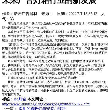
未来广告灯箱行业的新发展
作者：诺语广告器材 来源： 日期：2022/5/1 13:37:12 人
气：
33
液晶显示技能的广泛运用到后来这一新式的广告载体的面世，河南LED灯箱技
能与运用现已走过了七八年的旅程。
其盛行运用的地域性，也从中国的广东深圳一向盛行到了江浙沪以至于全国各
地。而的开发技能也在七八年间，阅历了一次次的腾跃和提高。不管从的背光技能
层面，全体外观设计层面，光源体运用开发的层面。
咱们仅讨论一下灯箱在光源运用层面的技能特性和打破，以利于各灯箱同行和
运用者非常好的挑选，到达商品体会和支付的最佳计划。下面，厂做具体的技能剖
析，光源分别为。第一代：T4/T5光源，第二代：led草帽灯条：第三代：led贴面光
源，第四代最前端技能，led透镜匀光体系。
最前期的时分，T4/T5荧光灯是光源运用的干流。他的优势体现在资料本钱
低，拼装便利。可是几年用下来，客户会发现，荧光灯在实践运用中，对比简单
坏，并且是易碎品，不利于长途运输，光源射线间隔不高，宽度超越60cm的灯
箱，中心照度落差大。明显，荧光灯光源，现已归于筛选的边际。
河南LED灯箱：Led灯箱将取代传统灯箱成为广告趋势
接着，有些懂led的灯箱厂家，选用led发光二极管，便宜led灯条，运用到了灯
箱中。尽管，发光二极管的直线照耀间隔对比长，在平等尺度的灯箱中，是中心亮
度大大高于了荧光灯的亮度，可是不可避免的是，发光二级管的光衰通病，也终结
了草帽灯年代。
标签：
led灯箱
本文网址：
http://www.labudengxiang.com/gongsixinwen/2077.html
上一篇：
常用的磁吸灯箱安装小技巧